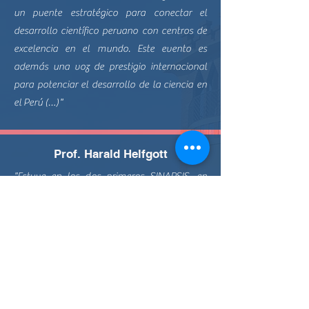
un puente estratégico para conectar el
desarrollo científico peruano con centros de
excelencia en el mundo. Este evento es
además una voz de prestigio internacional
para potenciar el desarrollo de la ciencia en
el Perú (…)"
Prof. Harald Helfgott
"Estuve en los dos primeros SINAPSIS, en
Paris y en Berlín. Quedé muy impresionado
tanto por lo interesantes y bien expuestos
que fueron muchos de los trabajos, como por
el ambiente de entusiasmo y
fraternidad. Conocí a jóvenes peruanos de
muchas ramas de la ciencia, algunas lejanas
para mí(...)"